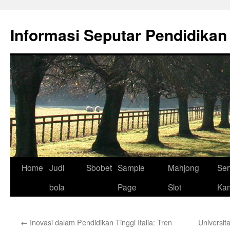
Skip
to
Informasi Seputar Pendidikan
content
Home
Judi
Sbobet
Sample
Mahjong
Ser
bola
Page
Slot
Ka
←
Inovasi dalam Pendidikan Tinggi Italia: Tren
Universit