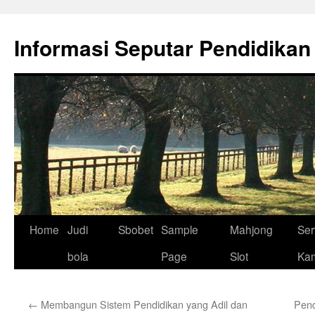
Skip
to
Informasi Seputar Pendidikan
content
Home
Judi
Sbobet
Sample
Mahjong
Ser
bola
Page
Slot
Ka
←
Membangun Sistem Pendidikan yang Adil dan
Pend