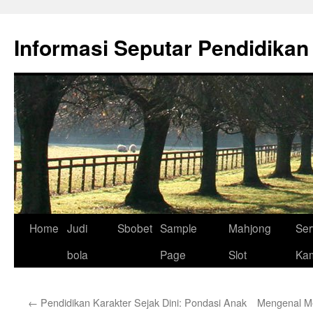
Skip
to
Informasi Seputar Pendidikan
content
Home
Judi
Sbobet
Sample
Mahjong
Ser
bola
Page
Slot
Ka
←
Pendidikan Karakter Sejak Dini: Pondasi Anak
Mengenal Me