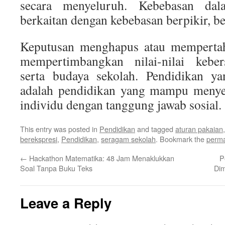
secara menyeluruh. Kebebasan dal
berkaitan dengan kebebasan berpikir, bel
Keputusan menghapus atau memperta
mempertimbangkan nilai-nilai kebers
serta budaya sekolah. Pendidikan ya
adalah pendidikan yang mampu meny
individu dengan tanggung jawab sosial.
This entry was posted in
Pendidikan
and tagged
aturan pakaian
berekspresi
,
Pendidikan
,
seragam sekolah
. Bookmark the
perma
←
Hackathon Matematika: 48 Jam Menaklukkan
P
Soal Tanpa Buku Teks
Dim
Leave a Reply