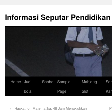
Skip
to
Informasi Seputar Pendidikan
content
Home
Judi
Sbobet
Sample
Mahjong
Ser
bola
Page
Slot
Ka
←
Hackathon Matematika: 48 Jam Menaklukkan
P