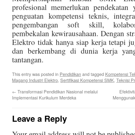
profesional memerlukan pendekatan y
penguatan kompetensi teknis, integr
pengembangan soft skill, kolabor
pembekalan kewirausahaan. Dengan str
Elektro tidak hanya siap kerja tetapi 
dan berkembang di dunia kerja yan
tantangan.
This entry was posted in
Pendidikan
and tagged
Kompetensi Tek
Magang Industri Elektro
,
Sertifikasi Kompetensi SMK
,
Teknisi P
←
Transformasi Pendidikan Nasional melalui
Efektiv
Implementasi Kurikulum Merdeka
Menggunaka
Leave a Reply
Your email address will not be publishe