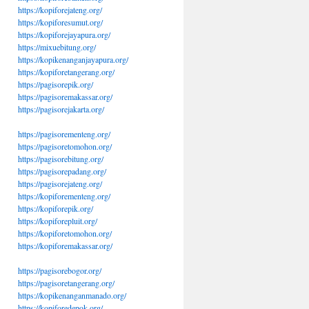
https://kopiforejateng.org/
https://kopiforesumut.org/
https://kopiforejayapura.org/
https://mixuebitung.org/
https://kopikenanganjayapura.org/
https://kopiforetangerang.org/
https://pagisorepik.org/
https://pagisoremakassar.org/
https://pagisorejakarta.org/
https://pagisorementeng.org/
https://pagisoretomohon.org/
https://pagisorebitung.org/
https://pagisorepadang.org/
https://pagisorejateng.org/
https://kopiforementeng.org/
https://kopiforepik.org/
https://kopiforepluit.org/
https://kopiforetomohon.org/
https://kopiforemakassar.org/
https://pagisorebogor.org/
https://pagisoretangerang.org/
https://kopikenanganmanado.org/
https://kopiforedepok.org/