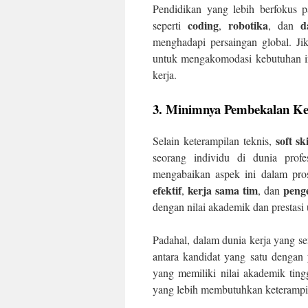
Pendidikan yang lebih berfokus p
coding
robotika
d
seperti
,
, dan
menghadapi persaingan global. Ji
untuk mengakomodasi kebutuhan in
kerja.
3. Minimnya Pembekalan Ket
soft ski
Selain keterampilan teknis,
seorang individu di dunia prof
mengabaikan aspek ini dalam pros
efektif
kerja sama tim
peng
,
, dan
dengan nilai akademik dan prestasi 
Padahal, dalam dunia kerja yang se
antara kandidat yang satu dengan 
yang memiliki nilai akademik ting
yang lebih membutuhkan keterampil