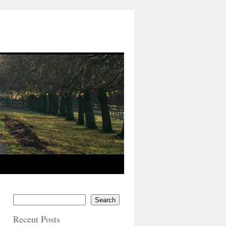
Search
Recent Posts