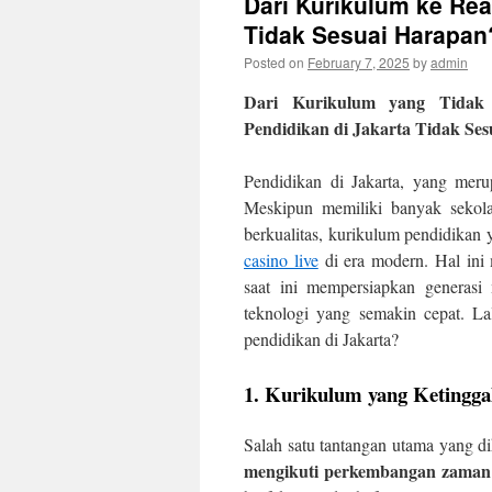
Dari Kurikulum ke Rea
Tidak Sesuai Harapan
Posted on
February 7, 2025
by
admin
Dari Kurikulum yang Tidak 
Pendidikan di Jakarta Tidak Se
Pendidikan di Jakarta, yang meru
Meskipun memiliki banyak sekola
berkualitas, kurikulum pendidikan 
casino live
di era modern. Hal ini
saat ini mempersiapkan generas
teknologi yang semakin cepat. L
pendidikan di Jakarta?
1. Kurikulum yang Ketingg
Salah satu tantangan utama yang di
mengikuti perkembangan zaman