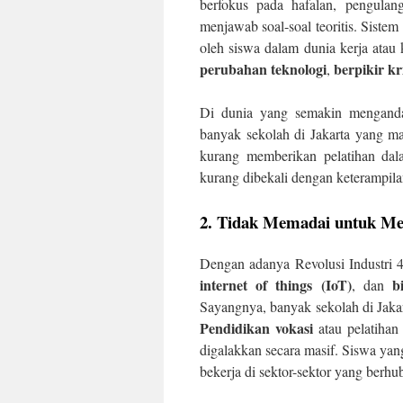
berfokus pada hafalan, pengula
menjawab soal-soal teoritis. Sistem
oleh siswa dalam dunia kerja atau 
perubahan teknologi
berpikir kri
,
Di dunia yang semakin mengandal
banyak sekolah di Jakarta yang m
kurang memberikan pelatihan dala
kurang dibekali dengan keterampil
2. Tidak Memadai untuk Men
Dengan adanya Revolusi Industri
internet of things (IoT)
b
, dan
Sayangnya, banyak sekolah di Jaka
Pendidikan vokasi
atau pelatihan
digalakkan secara masif. Siswa yang 
bekerja di sektor-sektor yang berh