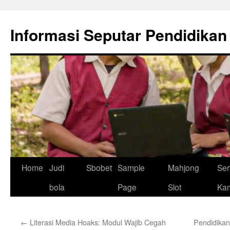
Skip
to
Informasi Seputar Pendidikan
content
Home
Judi
Sbobet
Sample
Mahjong
Ser
bola
Page
Slot
Ka
←
Literasi Media Hoaks: Modul Wajib Cegah
Pendidikan 