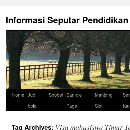
Skip
to
Informasi Seputar Pendidikan
content
Home
Judi
Sbobet
Sample
Mahjong
Ser
bola
Page
Slot
Ka
Visa mahasiswa Timur T
Tag Archives: