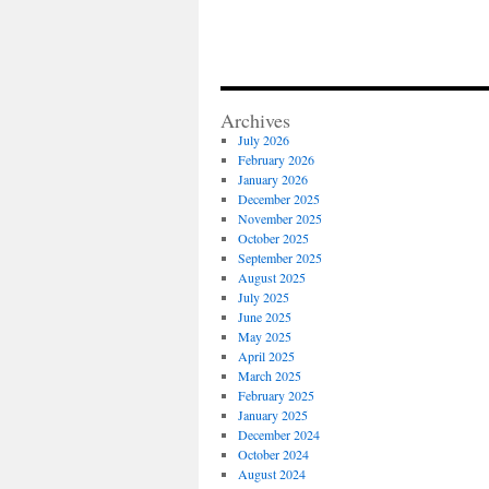
Archives
July 2026
February 2026
January 2026
December 2025
November 2025
October 2025
September 2025
August 2025
July 2025
June 2025
May 2025
April 2025
March 2025
February 2025
January 2025
December 2024
October 2024
August 2024