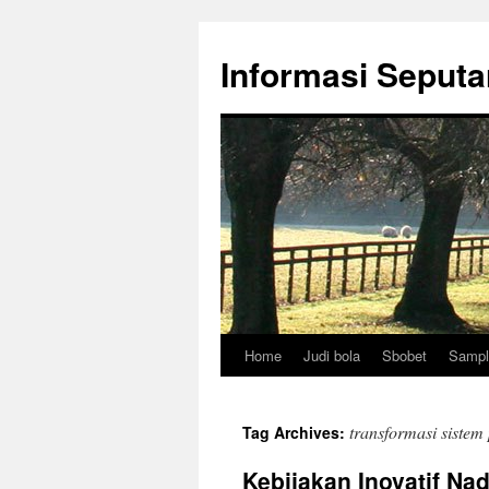
Skip
to
Informasi Seputa
content
Home
Judi bola
Sbobet
Sampl
transformasi sistem
Tag Archives:
Kebijakan Inovatif Na