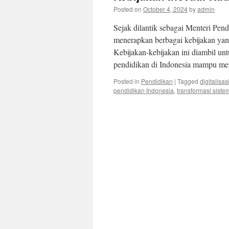
Posted on
October 4, 2024
by
admin
Sejak dilantik sebagai Menteri Pe
menerapkan berbagai kebijakan yan
Kebijakan-kebijakan ini diambil 
pendidikan di Indonesia mampu m
Posted in
Pendidikan
|
Tagged
digitalisa
pendidikan Indonesia
,
transformasi siste