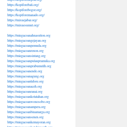
https://kopiforebali.org/
https://kopiforebogor.org/
https://kopiforemanado.org/
https://mixuejabar.org/
https://mixuesumut.org/
https://miegacoanahnasution.org
https://miegacoangejayan.org
https://miegacoanpemuda.org
https://miegacoanrenon.org
https://miegacoansintang.org
https://miegacoanpulaupramuka.org
https://miegacoanprabumulih.org
https://miegacoanende.org
https://miegacoanagung.org
https://miegacoantidore.org
https://miegacoanaceh.org
https://miegacoanranai.org
https://miegacoankotatahan.org
https://miegacoanwonosobo.org
https://miegacoanampera.org
https://miegacoanbinamarga.org
https://miegacoansenen.org
https://miegacoankemayoran.org