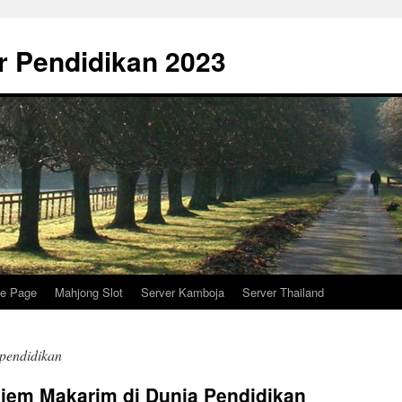
r Pendidikan 2023
e Page
Mahjong Slot
Server Kamboja
Server Thailand
 pendidikan
diem Makarim di Dunia Pendidikan