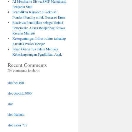
AI Membantu Siswa SMP Memahami
Pelajaran Sulit
Pendidikan Karakter di Sekolah:
Fondasi Penting untuk Generasi Emas
Beasiswa Pendidikan sebagai Solusi
Pemerataan Akses Belajar bagi Siswa
Kurang Mampu
Ketergantungan Infrastruktur terhadap
Kualitas Proses Belajar
Peran Orang Tua dalam Menjaga
Keberlangsungan Pendidikan Anak
Recent Comments
No comments to show.
slot bet 100
slot deposit 5000
slot
slot thailand
slot gacor 777