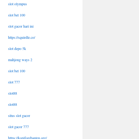
slot olympus
slot bet 100
slot gacor hari ini
https://squirdle.co/
slot depo 5k
mahjong ways 2
slot bet 100
slot 777
slot88
slot88
situs slot gacor
slot gacor 777
https://kopiforebanten.org/