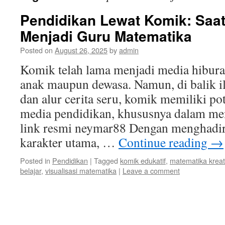
Pendidikan Lewat Komik: Saa
Menjadi Guru Matematika
Posted on
August 26, 2025
by
admin
Komik telah lama menjadi media hibura
anak maupun dewasa. Namun, di balik il
dan alur cerita seru, komik memiliki po
media pendidikan, khususnya dalam me
link resmi neymar88 Dengan menghadir
karakter utama, …
Continue reading
→
Posted in
Pendidikan
|
Tagged
komik edukatif
,
matematika kreat
belajar
,
visualisasi matematika
|
Leave a comment