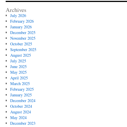
Archives
July 2026
February 2026
January 2026
December 2025
November 2025
October 2025
September 2025
August 2025
July 2025
June 2025
May 2025
April 2025
March 2025
February 2025
January 2025
December 2024
October 2024
August 2024
May 2024
December 2023