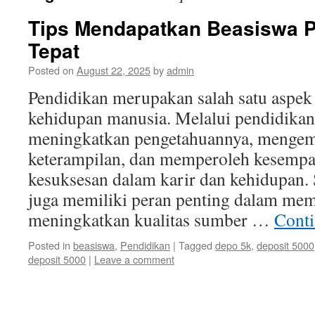
Tips Mendapatkan Beasiswa P
Tepat
Posted on
August 22, 2025
by
admin
Pendidikan merupakan salah satu aspek
kehidupan manusia. Melalui pendidikan
meningkatkan pengetahuannya, menge
keterampilan, dan memperoleh kesempa
kesuksesan dalam karir dan kehidupan. S
juga memiliki peran penting dalam me
meningkatkan kualitas sumber …
Conti
Posted in
beasiswa
,
Pendidikan
|
Tagged
depo 5k
,
deposit 5000
deposit 5000
|
Leave a comment