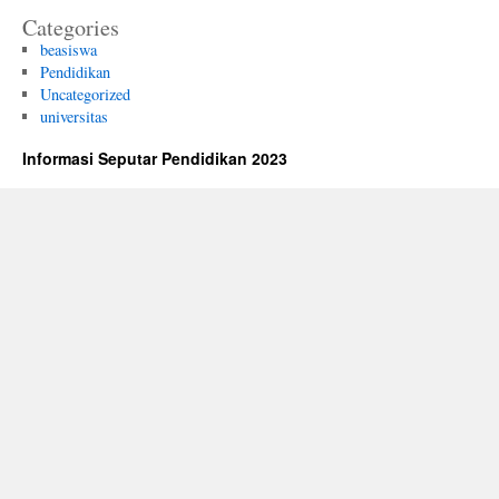
Categories
beasiswa
Pendidikan
Uncategorized
universitas
Informasi Seputar Pendidikan 2023