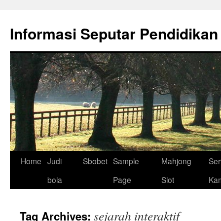
Skip
to
Informasi Seputar Pendidikan
content
Home
Judi
Sbobet
Sample
Mahjong
Ser
bola
Page
Slot
Ka
sejarah interaktif
Tag Archives: