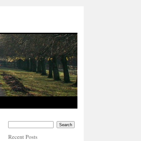
Search
Recent Posts