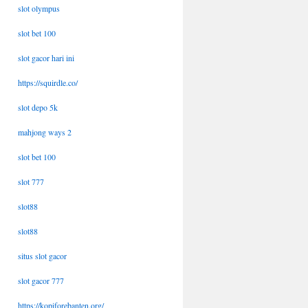
slot olympus
slot bet 100
slot gacor hari ini
https://squirdle.co/
slot depo 5k
mahjong ways 2
slot bet 100
slot 777
slot88
slot88
situs slot gacor
slot gacor 777
https://kopiforebanten.org/