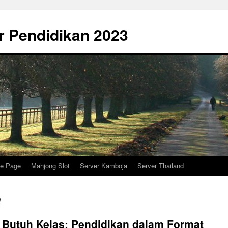
r Pendidikan 2023
e Page
Mahjong Slot
Server Kamboja
Server Thailand
l
i Butuh Kelas: Pendidikan dalam Format