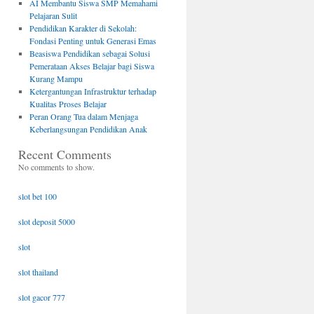
AI Membantu Siswa SMP Memahami
Pelajaran Sulit
Pendidikan Karakter di Sekolah:
Fondasi Penting untuk Generasi Emas
Beasiswa Pendidikan sebagai Solusi
Pemerataan Akses Belajar bagi Siswa
Kurang Mampu
Ketergantungan Infrastruktur terhadap
Kualitas Proses Belajar
Peran Orang Tua dalam Menjaga
Keberlangsungan Pendidikan Anak
Recent Comments
No comments to show.
slot bet 100
slot deposit 5000
slot
slot thailand
slot gacor 777