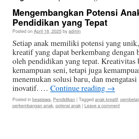
Mengembangkan Potensi Anak 
Pendidikan yang Tepat
Posted on
April 18, 2025
by
admin
Setiap anak memiliki potensi yang unik
kreatif yang dapat berkembang dengan 
oleh pendidikan yang tepat. Kreativitas
kemampuan seni, tetapi juga kemampuan 
menemukan solusi baru, dan mengatasi 
inovatif. …
Continue reading
→
Posted in
beasiswa
,
Pendidikan
|
Tagged
anak kreatif
,
pembelaja
perkembangan anak
,
potensi anak
|
Leave a comment