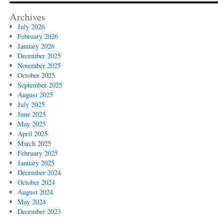
Archives
July 2026
February 2026
January 2026
December 2025
November 2025
October 2025
September 2025
August 2025
July 2025
June 2025
May 2025
April 2025
March 2025
February 2025
January 2025
December 2024
October 2024
August 2024
May 2024
December 2023