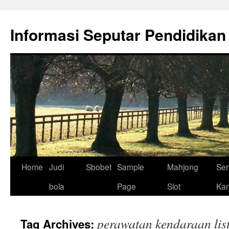
Skip
to
Informasi Seputar Pendidikan
content
Home
Judi
Sbobet
Sample
Mahjong
Ser
bola
Page
Slot
Ka
perawatan kendaraan list
Tag Archives: