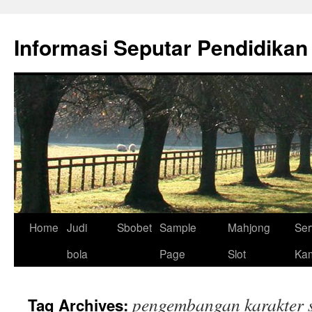
Skip
to
Informasi Seputar Pendidikan
content
Home
Judi
Sbobet
Sample
Mahjong
Ser
bola
Page
Slot
Ka
pengembangan karakter 
Tag Archives: