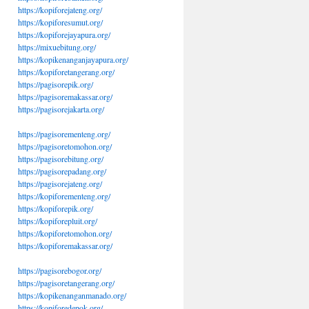
https://kopiforejateng.org/
https://kopiforesumut.org/
https://kopiforejayapura.org/
https://mixuebitung.org/
https://kopikenanganjayapura.org/
https://kopiforetangerang.org/
https://pagisorepik.org/
https://pagisoremakassar.org/
https://pagisorejakarta.org/
https://pagisorementeng.org/
https://pagisoretomohon.org/
https://pagisorebitung.org/
https://pagisorepadang.org/
https://pagisorejateng.org/
https://kopiforementeng.org/
https://kopiforepik.org/
https://kopiforepluit.org/
https://kopiforetomohon.org/
https://kopiforemakassar.org/
https://pagisorebogor.org/
https://pagisoretangerang.org/
https://kopikenanganmanado.org/
https://kopiforedepok.org/