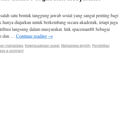
alah satu bentuk tanggung jawab sosial yang sangat penting bagi
k hanya diajarkan untuk berkembang secara akademik, tetapi juga
tribusi langsung dalam masyarakat. link spaceman88 Sebagai
lan dan …
Continue reading
→
nan mahasiswa
,
Kewirausahaan sosial
,
Mahasiswa terpilih
,
Pendidikan
ave a comment