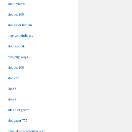
slot olympus
slot bet 100
slot gacor hari ini
https://squirdle.co/
slot depo 5k
mahjong ways 2
slot bet 100
slot 777
slot88
slot88
situs slot gacor
slot gacor 777
https://kopiforebanten.org/