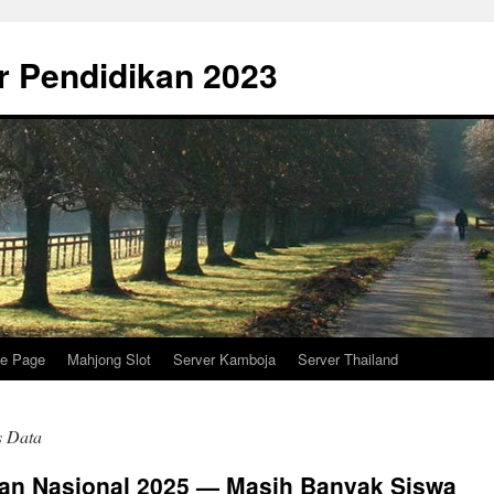
r Pendidikan 2023
e Page
Mahjong Slot
Server Kamboja
Server Thailand
s Data
ikan Nasional 2025 — Masih Banyak Siswa