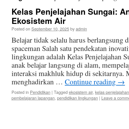
Kelas Penjelajahan Sungai: An
Ekosistem Air
Posted on
September 10, 2025
by
admin
Belajar tidak selalu harus berlangsung d
spaceman Salah satu pendekatan inovat
lingkungan adalah Kelas Penjelajahan S
anak belajar langsung di alam, mempelaj
interaksi makhluk hidup di sekitarnya. 
menghadirkan …
Continue reading
→
Posted in
Pendidikan
|
Tagged
ekosistem air
,
kelas penjelajaha
pembelajaran lapangan
,
pendidikan lingkungan
|
Leave a comm