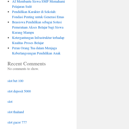
AI Membantu Siswa SMP Memahami
Pelajaran Sulit
Pendidikan Karakter di Sekolah:
Fondasi Penting untuk Generasi Emas
Beasiswa Pendidikan sebagai Solusi
Pemerataan Akses Belajar bagi Siswa
Kurang Mampu
Ketergantungan Infrastruktur terhadap
Kualitas Proses Belajar
Peran Orang Tua dalam Menjaga
Keberlangsungan Pendidikan Anak
Recent Comments
No comments to show.
slot bet 100
slot deposit 5000
slot
slot thailand
slot gacor 777