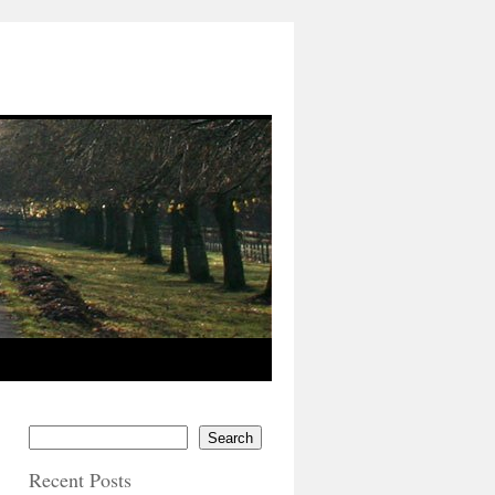
Search
Recent Posts