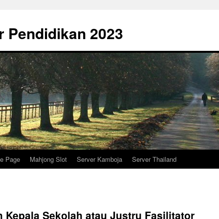
r Pendidikan 2023
e Page
Mahjong Slot
Server Kamboja
Server Thailand
Kepala Sekolah atau Justru Fasilitator