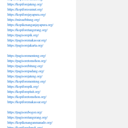
https://kopiforejateng.org/
https://kopiforesumut.org/
https://kopiforejayapura.org/
https://mixuebitung.org/
https://kopikenanganjayapura.org/
https://kopiforetangerang.org/
https://pagisorepik.org/
https://pagisoremakassar.org/
https://pagisorejakarta.org/
https://pagisorementeng.org/
https://pagisoretomohon.org/
https://pagisorebitung.org/
https://pagisorepadang.org/
https://pagisorejateng.org/
https://kopiforementeng.org/
https://kopiforepik.org/
https://kopiforepluit.org/
https://kopiforetomohon.org/
https://kopiforemakassar.org/
https://pagisorebogor.org/
https://pagisoretangerang.org/
https://kopikenanganmanado.org/
https://kopiforedepok.org/