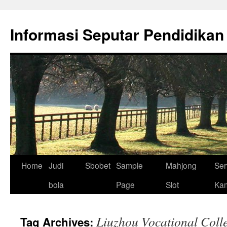
Skip
to
Informasi Seputar Pendidikan
content
Home
Judi
Sbobet
Sample
Mahjong
Ser
bola
Page
Slot
Ka
Liuzhou Vocational Coll
Tag Archives: