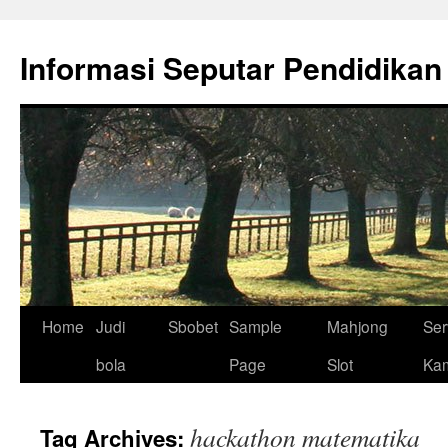
Skip
to
Informasi Seputar Pendidikan
content
Home
Judi
Sbobet
Sample
Mahjong
Ser
bola
Page
Slot
Ka
hackathon matematika
Tag Archives: