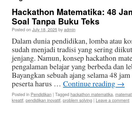
Hackathon Matematika: 48 J
Soal Tanpa Buku Teks
Posted on
July 18, 2025
by
admin
Dalam dunia pendidikan, lomba atau ko
sudah menjadi tradisi yang sering diikut
jenjang. Namun, konsep hackathon ma
pengalaman belajar yang berbeda dan l
Bayangkan sebuah ajang selama 48 jam
peserta harus …
Continue reading
→
Posted in
Pendidikan
|
Tagged
hackathon matematika
,
matemati
kreatif
,
pendidikan inovatif
,
problem solving
|
Leave a comment