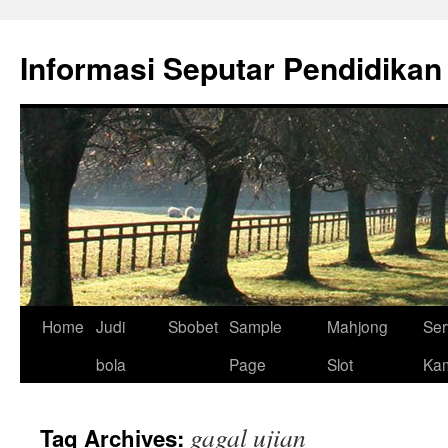
Skip
to
Informasi Seputar Pendidikan
content
Home
Judi
Sbobet
Sample
Mahjong
Ser
bola
Page
Slot
Ka
gagal ujian
Tag Archives: