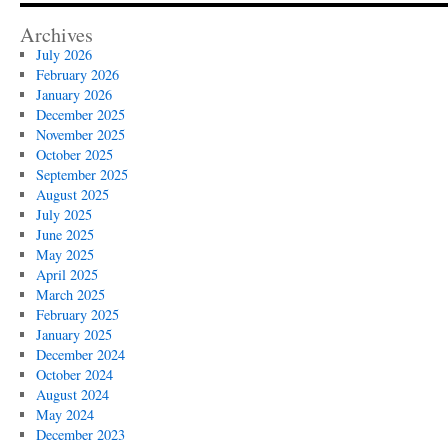
Archives
July 2026
February 2026
January 2026
December 2025
November 2025
October 2025
September 2025
August 2025
July 2025
June 2025
May 2025
April 2025
March 2025
February 2025
January 2025
December 2024
October 2024
August 2024
May 2024
December 2023