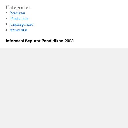
Categories
beasiswa
Pendidikan
Uncategorized
universitas
Informasi Seputar Pendidikan 2023