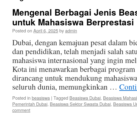
Mengenal Berbagai Jenis Beas
untuk Mahasiswa Berprestasi
Posted on
April 6, 2025
by
admin
Dubai, dengan kemajuan pesat dalam bid
dan pendidikan, telah menjadi salah sat
mahasiswa internasional yang ingin mel
Kota ini menawarkan berbagai program
dirancang untuk mendukung mahasiswa 
seluruh dunia, memungkinkan …
Conti
Posted in
beasiswa
|
Tagged
Beasiswa Dubai
,
Beasiswa Mahasis
Pemerintah Dubai
,
Beasiswa Sektor Swasta Dubai
,
Beasiswa Un
comment