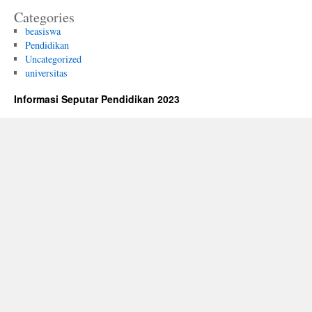
Categories
beasiswa
Pendidikan
Uncategorized
universitas
Informasi Seputar Pendidikan 2023