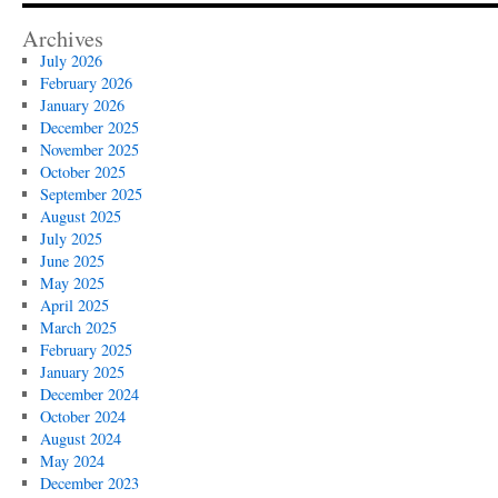
Archives
July 2026
February 2026
January 2026
December 2025
November 2025
October 2025
September 2025
August 2025
July 2025
June 2025
May 2025
April 2025
March 2025
February 2025
January 2025
December 2024
October 2024
August 2024
May 2024
December 2023