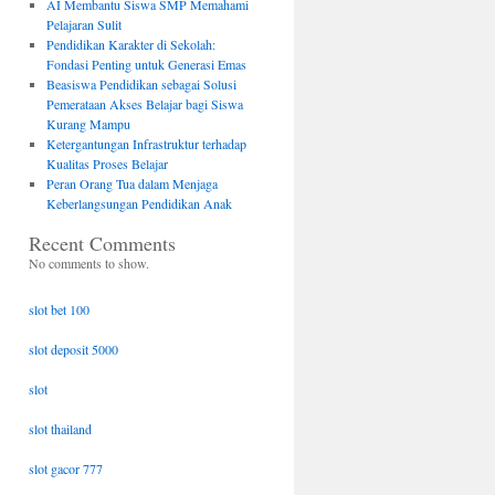
AI Membantu Siswa SMP Memahami
Pelajaran Sulit
Pendidikan Karakter di Sekolah:
Fondasi Penting untuk Generasi Emas
Beasiswa Pendidikan sebagai Solusi
Pemerataan Akses Belajar bagi Siswa
Kurang Mampu
Ketergantungan Infrastruktur terhadap
Kualitas Proses Belajar
Peran Orang Tua dalam Menjaga
Keberlangsungan Pendidikan Anak
Recent Comments
No comments to show.
slot bet 100
slot deposit 5000
slot
slot thailand
slot gacor 777