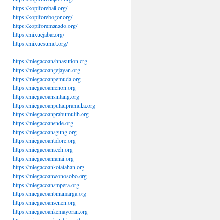
https://kopiforebali.org/
https://kopiforebogor.org/
https://kopiforemanado.org/
https://mixuejabar.org/
https://mixuesumut.org/
https://miegacoanahnasution.org
https://miegacoangejayan.org
https://miegacoanpemuda.org
https://miegacoanrenon.org
https://miegacoansintang.org
https://miegacoanpulaupramuka.org
https://miegacoanprabumulih.org
https://miegacoanende.org
https://miegacoanagung.org
https://miegacoantidore.org
https://miegacoanaceh.org
https://miegacoanranai.org
https://miegacoankotatahan.org
https://miegacoanwonosobo.org
https://miegacoanampera.org
https://miegacoanbinamarga.org
https://miegacoansenen.org
https://miegacoankemayoran.org