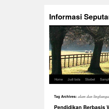
Skip
to
Informasi Seputa
content
Home
Judi bola
Sbobet
Sampl
alam dan lingkunga
Tag Archives:
Pendidikan Berbasis W