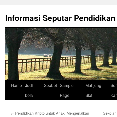
Skip
to
Informasi Seputar Pendidikan
content
Home
Judi
Sbobet
Sample
Mahjong
Ser
bola
Page
Slot
Ka
←
Pendidikan Kripto untuk Anak: Mengenalkan
Sekolah 