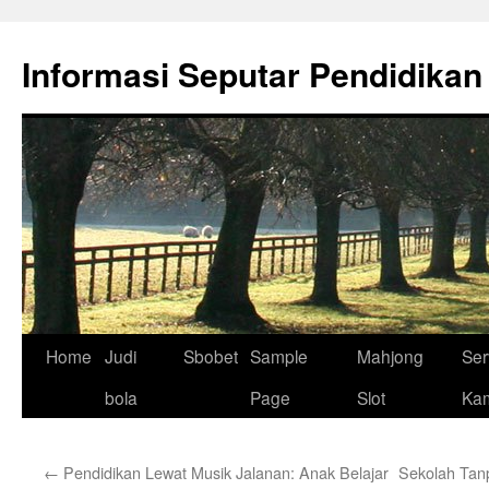
Skip
to
Informasi Seputar Pendidikan
content
Home
Judi
Sbobet
Sample
Mahjong
Ser
bola
Page
Slot
Ka
←
Pendidikan Lewat Musik Jalanan: Anak Belajar
Sekolah Tan