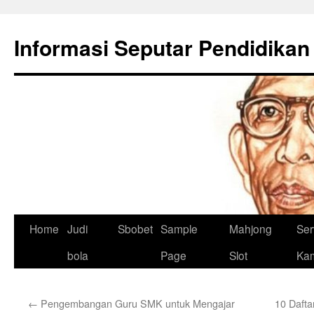
Skip
to
Informasi Seputar Pendidikan
content
Home
Judi
Sbobet
Sample
Mahjong
Ser
bola
Page
Slot
Ka
←
Pengembangan Guru SMK untuk Mengajar
10 Dafta