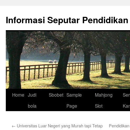
Skip
to
Informasi Seputar Pendidikan
content
Home
Judi
Sbobet
Sample
Mahjong
Ser
bola
Page
Slot
Ka
←
Universitas Luar Negeri yang Murah tapi Tetap
Pendidikan 