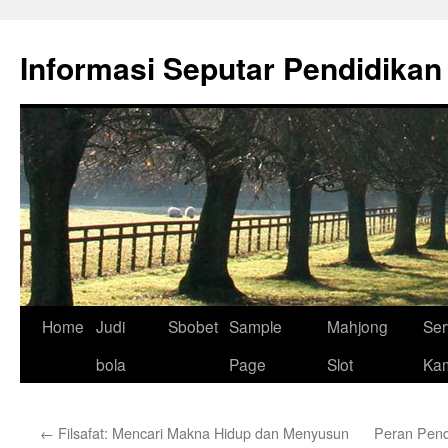
Skip
to
Informasi Seputar Pendidikan
content
Home
Judi
Sbobet
Sample
Mahjong
Ser
bola
Page
Slot
Ka
←
Filsafat: Mencari Makna Hidup dan Menyusun
Peran Pend