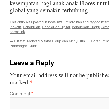
kesempatan bagi anak-anak Flores unt
global yang semakin terhubung.
This entry was posted in
beasiswa
,
Pendidikan
and tagged
keti
Inovatif
,
Pendidikan
,
Pendidikan Digital
,
Pendidikan Tinggi
,
Sist
permalink
.
←
Filsafat: Mencari Makna Hidup dan Menyusun
Peran Pend
Pandangan Dunia
Leave a Reply
Your email address will not be publishe
*
marked
Comment
*