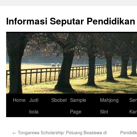
Skip
to
Informasi Seputar Pendidikan
content
Home
Judi
Sbobet
Sample
Mahjong
Ser
bola
Page
Slot
Ka
←
Tongarewa Scholarship: Peluang Beasiswa di
Pendidik