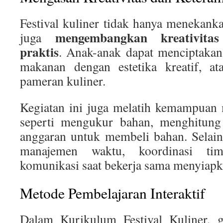
Festival kuliner tidak hanya menekanka
mengembangkan kreativita
juga
praktis
. Anak-anak dapat menciptakan
makanan dengan estetika kreatif, a
pameran kuliner.
Kegiatan ini juga melatih kemampuan 
seperti mengukur bahan, menghitung 
anggaran untuk membeli bahan. Selain 
manajemen waktu, koordinasi tim
komunikasi saat bekerja sama menyiapka
Metode Pembelajaran Interaktif
Dalam Kurikulum Festival Kuliner, g