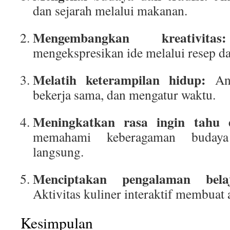
dan sejarah melalui makanan.
Mengembangkan kreativitas:
mengekspresikan ide melalui resep da
Melatih keterampilan hidup:
Ana
bekerja sama, dan mengatur waktu.
Meningkatkan rasa ingin tahu d
memahami keberagaman budaya
langsung.
Menciptakan pengalaman bela
Aktivitas kuliner interaktif membuat a
Kesimpulan