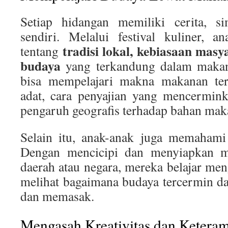
Setiap hidangan memiliki cerita, si
sendiri. Melalui festival kuliner, a
tradisi lokal, kebiasaan masya
tentang
budaya
yang terkandung dalam makan
bisa mempelajari makna makanan ter
adat, cara penyajian yang mencermink
pengaruh geografis terhadap bahan mak
Selain itu, anak-anak juga memahami
Dengan mencicipi dan menyiapkan m
daerah atau negara, mereka belajar me
melihat bagaimana budaya tercermin d
dan memasak.
Mengasah Kreativitas dan Keteram