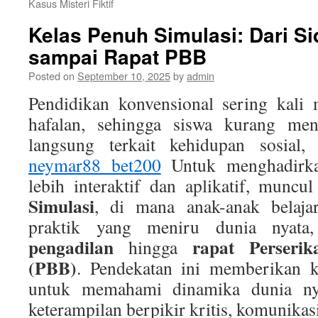
Kasus Misteri Fiktif
Kelas Penuh Simulasi: Dari S
sampai Rapat PBB
Posted on
September 10, 2025
by
admin
Pendidikan konvensional sering kali
hafalan, sehingga siswa kurang me
langsung terkait kehidupan sosial,
neymar88 bet200
Untuk menghadirka
lebih interaktif dan aplikatif, munc
Simulasi
, di mana anak-anak belaja
praktik yang meniru dunia nyat
pengadilan
rapat Perseri
hingga
(PBB)
. Pendekatan ini memberikan k
untuk memahami dinamika dunia ny
keterampilan berpikir kritis, komunika