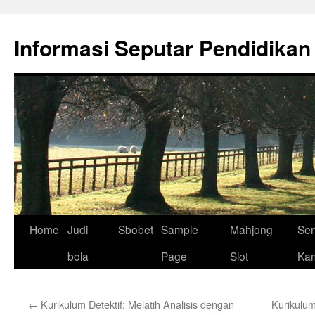
Skip
to
Informasi Seputar Pendidikan
content
Home
Judi
Sbobet
Sample
Mahjong
Ser
bola
Page
Slot
Ka
←
Kurikulum Detektif: Melatih Analisis dengan
Kurikulum